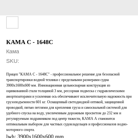
КАМА С - 1648С
Кама
SKU:
Прицеп "КАМА C - 1648С" - профессиональное решение для безопасной
транспортировки водной техники с предельными размерами судна
3900х1600х600 мм. Инновационная цельносварная конструкция из
оцинкованной стали толщиной 3 мм, рессорная подвеска с гидравлическими
амортизаторами и усиленная ось обеспечивают исключительную надежность при
грузоподъемности 601 кг. Оснащенный светодиодной оптикой, защищенной
проводкой, пятью петлями для крепления груза и самосвальной системой для
удобного спуска на воду, увеличенным дорожным просветом до 232 мм и
регулируемым подрамником под центр тяжести, КАМА А становится
оптимальным выбором для частных судовладельцев и профессионалов водно-
моторного спорта.
lwh: 3900x1600x600 mm