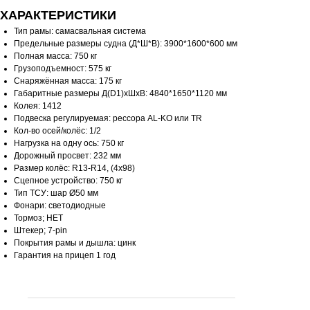
ХАРАКТЕРИСТИКИ
Тип рамы: самасвальная система
Предельные размеры судна (Д*Ш*В): 3900*1600*600 мм
Полная масса: 750 кг
Грузоподъемност: 575 кг
Снаряжённая масса: 175 кг
Габаритные размеры Д(D1)хШхВ: 4840*1650*1120 мм
Колея: 1412
Подвеска регулируемая: рессора AL-KO или TR
Кол-во осей/колёс: 1/2
Нагрузка на одну ось: 750 кг
Дорожный просвет: 232 мм
Размер колёс: R13-R14, (4х98)
Сцепное устройство: 750 кг
Тип ТСУ: шар Ø50 мм
Фонари: светодиодные
Тормоз; НЕТ
Штекер; 7-pin
Покрытия рамы и дышла: цинк
Гарантия на прицеп 1 год