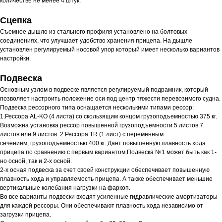
количестве не менее 4 штук.
Сцепка
Съемное дышло из стального профиля установлено на болтовых
соединениях, что улучшает удобство хранения прицепа. На дышле
установлен регулируемый носовой упор который имеет несколько вариантов
настройки.
Подвеска
Основным узлом в подвеске является регулируемый подрамник, который
позволяет настроить положение оси под центр тяжести перевозимого судна.
Подвеска рессорного типа оснащается несколькими типами рессор:
1.Рессора AL-KO (4 листа) со скользящим концом грузоподъемностью 375 кг.
Возможна установка рессор повышенной грузоподъемности 5 листов 7
листов или 9 листов. 2.Рессора TR (1 лист) с переменным
сечением, грузоподъемностью 400 кг. Дает повышенную плавность хода
прицепа по сравнению с первым вариантом.Подвеска №1 может быть как 1-
но осной, так и 2-х осной.
2-х осная подвеска за счет своей конструкции обеспечивает повышенную
плавность хода и управляемость прицепа. А также обеспечивает меньшие
вертикальные колебания нагрузки на фаркоп.
Во все варианты подвески входят усиленные гидравлические амортизаторы
для каждой рессоры. Они обеспечивают плавность хода независимо от
загрузки прицепа.